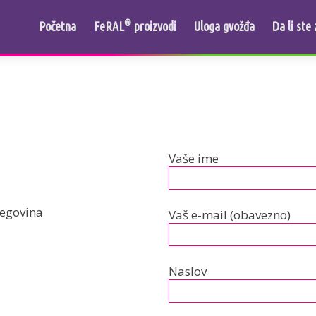
Прескочи на садржај
®
Početna
FeRAL
proizvodi
Uloga gvožđa
Da li ste 
Vaše ime
cegovina
Vaš e-mail (obavezno)
Naslov