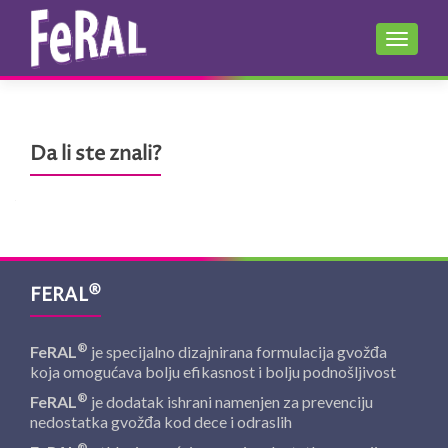
УКЉУЧ
Da li ste znali?
®
FERAL
®
FeRAL
je specijalno dizajnirana formulacija gvožđa
koja omogućava bolju efikasnost i bolju podnošljivost
®
FeRAL
je dodatak ishrani namenjen za prevenciju
nedostatka gvožđa kod dece i odraslih
®