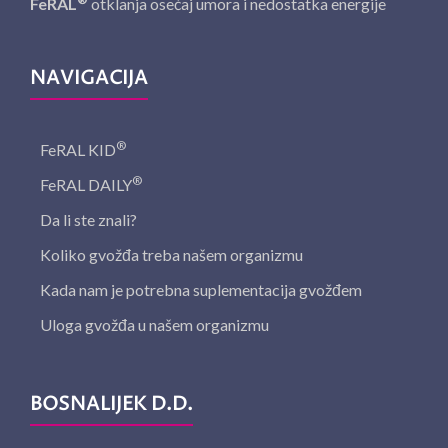
FeRAL
otklanja osećaj umora i nedostatka energije
NAVIGACIJA
®
FeRAL KID
®
FeRAL DAILY
Da li ste znali?
Koliko gvožđa treba našem organizmu
Kada nam je potrebna suplementacija gvožđem
Uloga gvožđa u našem organizmu
BOSNALIJEK D.D.