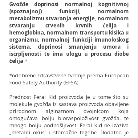
Gvožđe doprinosi normalnoj kognitivnoj
(spoznajnoj) funkciji, normalnom
metabolizmu stvaranja energije, normalnom
stvaranju crvenih krvnih ćelija i
hemoglobina, normalnom transportu kisika u
organizmu, normalnoj funkciji imunološkog
sistema, doprinosi smanjenju umora i
iscrpljenosti te ima ulogu u procesu diobe
ćelija
.*
*odobrene zdravstvene tvrdnje prema European
Food Safety Authority (EFSA)
Prednost Feral Kid proizvoda je u tome što su
molekule gvožđa iz sastava proizvoda obavijene
prirodnom alginatnom ovojnicom koja
omogućava bolju bioraspoloživost gvožđa, te
mnogo bolju podnošljivost. Feral Kid ne izaziva
„metalni okus“ i stomačne tegobe. Dodatno je