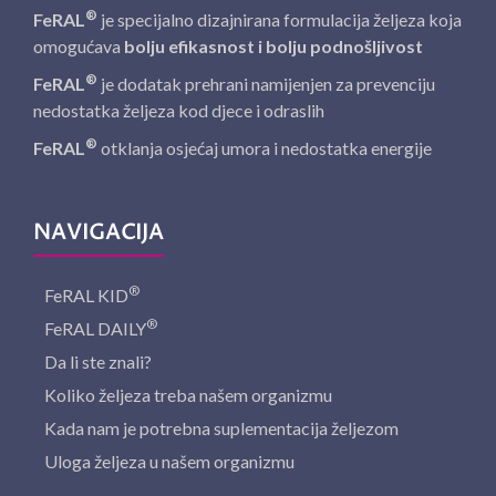
®
FeRAL
je specijalno dizajnirana formulacija željeza koja
omogućava
bolju efikasnost i bolju podnošljivost
®
FeRAL
je dodatak prehrani namijenjen za prevenciju
nedostatka željeza kod djece i odraslih
®
FeRAL
otklanja osjećaj umora i nedostatka energije
NAVIGACIJA
®
FeRAL KID
®
FeRAL DAILY
Da li ste znali?
Koliko željeza treba našem organizmu
Kada nam je potrebna suplementacija željezom
Uloga željeza u našem organizmu