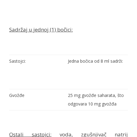
Sadržaj u jednoj (1) bočici:
Sastojci:
Jedna bočica od 8 ml sadrži:
Gvožđe
25 mg gvožđe saharata, što
odgovara 10 mg gvožđa
Ostali sastojci:
voda, zgušnjivač natrij