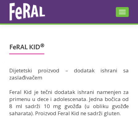
TOGGLE
®
FeRAL KID
Dijetetski proizvod – dodatak ishrani sa
zaslađivačem
Feral Kid je tečni dodatak ishrani namenjen za
primenu u dece i adolescenata. Jedna bočica od
8 ml sadrži 10 mg gvožđa (u obliku gvožđe
saharata). Proizvod Feral Kid ne sadrži gluten.